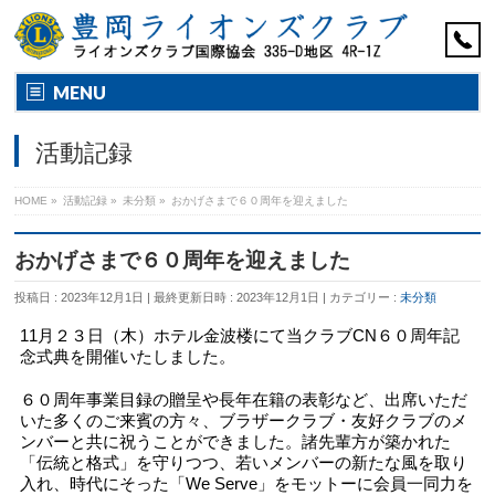
MENU
活動記録
HOME
»
活動記録
»
未分類
»
おかげさまで６０周年を迎えました
おかげさまで６０周年を迎えました
投稿日 : 2023年12月1日
最終更新日時 : 2023年12月1日
カテゴリー :
未分類
11月２３日（木）ホテル金波楼にて当クラブCN６０周年記
念式典を開催いたしました。
６０周年事業目録の贈呈や長年在籍の表彰など、出席いただ
いた多くのご来賓の方々、ブラザークラブ・友好クラブのメ
ンバーと共に祝うことができました。諸先輩方が築かれた
「伝統と格式」を守りつつ、若いメンバーの新たな風を取り
入れ、時代にそった「We Serve」をモットーに会員一同力を