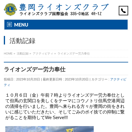
MENU
活動記録
HOME
»
活動記録
»
アクティビティ
»
ライオンズデー労力奉仕
ライオンズデー労力奉仕
投稿日 : 2023年10月20日
最終更新日時 : 2023年10月20日
カテゴリー :
アクティビ
ティ
１０月６日（金）午前７時よりライオンズデー労力奉仕とし
て但馬の玄関口を美しくをテーマにコウノトリ但馬空港周辺
の清掃を行いました。豊岡へ来られる方々が豊岡の街をきれ
いに感じていただきたい、そしてごみのポイ捨ての抑制に繋
がることを期待してWe Serve!!!