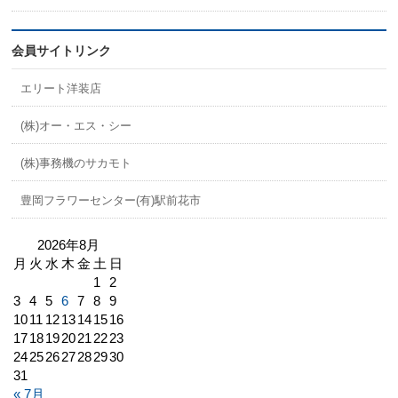
会員サイトリンク
エリート洋装店
(株)オー・エス・シー
(株)事務機のサカモト
豊岡フラワーセンター(有)駅前花市
2026年8月
月
火
水
木
金
土
日
1
2
3
4
5
6
7
8
9
10
11
12
13
14
15
16
17
18
19
20
21
22
23
24
25
26
27
28
29
30
31
« 7月